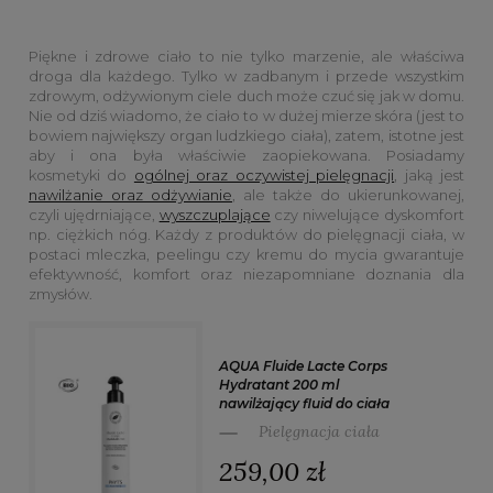
Piękne i zdrowe ciało to nie tylko marzenie, ale właściwa
droga dla każdego. Tylko w zadbanym i przede wszystkim
zdrowym, odżywionym ciele duch może czuć się jak w domu.
Nie od dziś wiadomo, że ciało to w dużej mierze skóra (jest to
bowiem największy organ ludzkiego ciała), zatem, istotne jest
aby i ona była właściwie zaopiekowana. Posiadamy
kosmetyki do
ogólnej oraz oczywistej pielęgnacji
, jaką jest
nawilżanie oraz odżywianie
, ale także do ukierunkowanej,
czyli ujędrniające,
wyszczuplające
czy niwelujące dyskomfort
np. ciężkich nóg. Każdy z produktów do pielęgnacji ciała, w
postaci mleczka, peelingu czy kremu do mycia gwarantuje
efektywność, komfort oraz niezapomniane doznania dla
zmysłów.
AQUA Fluide Lacte Corps
Hydratant 200 ml
nawilżający fluid do ciała
Pielęgnacja ciała
259,00 zł