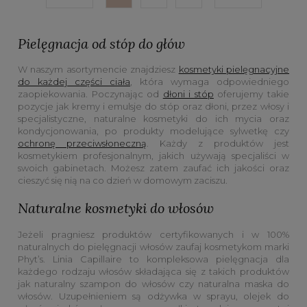
Pielęgnacja od stóp do głów
W naszym asortymencie znajdziesz
kosmetyki pielęgnacyjne
do każdej części ciała
, która wymaga odpowiedniego
zaopiekowania. Poczynając od
dłoni i stóp
oferujemy takie
pozycje jak kremy i emulsje do stóp oraz dłoni, przez włosy i
specjalistyczne, naturalne kosmetyki do ich mycia oraz
kondycjonowania, po produkty modelujące sylwetkę czy
ochronę przeciwsłoneczną
. Każdy z produktów jest
kosmetykiem profesjonalnym, jakich używają specjaliści w
swoich gabinetach. Możesz zatem zaufać ich jakości oraz
cieszyć się nią na co dzień w domowym zaciszu.
Naturalne kosmetyki do włosów
Jeżeli pragniesz produktów certyfikowanych i w 100%
naturalnych do pielęgnacji włosów zaufaj kosmetykom marki
Phyt’s. Linia Capillaire to kompleksowa pielęgnacja dla
każdego rodzaju włosów składająca się z takich produktów
jak naturalny szampon do włosów czy naturalna maska do
włosów. Uzupełnieniem są odżywka w sprayu, olejek do