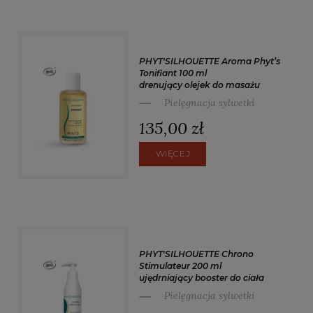
PHYT'SILHOUETTE Aroma Phyt’s
Tonifiant 100 ml
drenujący olejek do masażu
Pielęgnacja sylwetki
135,00 zł
WIĘCEJ
PHYT'SILHOUETTE Chrono
Stimulateur 200 ml
ujędrniający booster do ciała
Pielęgnacja sylwetki