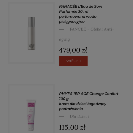
PANACÉE L’Eau de Soin
Parfumée 30 ml
perfumowana woda
pielęgnacyjna
PANCEE - Global Anti-
aging
479,00 zł
WIĘCEJ
PHYT'S 1ER AGE Change Confort
100 g
krem dla dzieci łagodzący
podrażnienia
Dla dzieci
115,00 zł