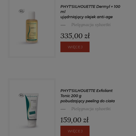
PHYT'SILHOUETTE Dermyl + 100
ml
ujędrniający olejek anti-age
Pielęgnacja sylwetki
335,00 zł
WIĘCEJ
PHYT'SILHOUETTE Exfoliant
Tonic 200 g
pobudzający peeling do ciała
Pielęgnacja sylwetki
159,00 zł
WIĘCEJ