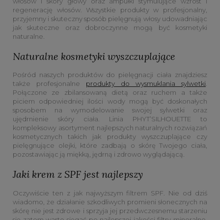
włosów i skóry głowy oraz ampułki stymulujące wzrost i
regenerację włosów. Wszystkie produkty w profesjonalny,
przyjemny i skuteczny sposób pielęgnują włosy udowadniając
jak skuteczne oraz dobroczynne mogą być kosmetyki
naturalne.
Naturalne kosmetyki wyszczuplające
Pośród naszych produktów do pielęgnacji ciała znajdziesz
także profesjonalne
produkty do wysmuklania sylwetki
.
Połączone ze zbilansowaną dietą oraz ruchem a także
piciem odpowiedniej ilości wody mogą być doskonałych
sposobem na wymodelowanie swojej sylwetki oraz
ujędrnienie skóry ciała. Linia PHYT’SILHOUETTE to
kompleksowy asortyment najlepszych naturalnych rozwiązań
kosmetycznych takich jak produkty wyszczuplające czy
pielęgnujące olejki, które zadbają o skórę Twojego ciała,
pozostawiając ją miękką, jędrną i zdrowo wyglądającą.
Jaki krem z SPF jest najlepszy
Oczywiście ten z jak najwyższym filtrem SPF. Nie od dziś
wiadomo, że działanie szkodliwych promieni słonecznych na
skórę nie jest zdrowe i sprzyja jej przedwczesnemu starzeniu
się zatem warto sięgać po najlepszej jakości filtry mineralne.