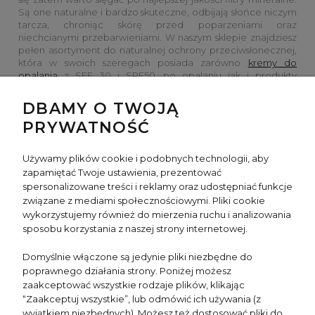
Są one naturalne i bardzo skuteczne, odbijają słońce niczym
tarcza, chroniąc skórę przed poparzeniami oraz
niechcianymi przebarwieniami. W naszym sklepie znajdziesz
pełen asortyment do naturalnej ochrony przeciwsłonecznej,
która w swoich szeregach posiada zarówno
kremy do
opalania
z SFF 30 i SPF50, po opalaniu jak i produkty
samoopalające.
DBAMY O TWOJĄ
PRYWATNOŚĆ
Używamy plików cookie i podobnych technologii, aby
zapamiętać Twoje ustawienia, prezentować
spersonalizowane treści i reklamy oraz udostępniać funkcje
INFO
związane z mediami społecznościowymi. Pliki cookie
wykorzystujemy również do mierzenia ruchu i analizowania
sposobu korzystania z naszej strony internetowej.
TWOJE KONTO
Domyślnie włączone są jedynie pliki niezbędne do
poprawnego działania strony. Poniżej możesz
NEWSLETTER
zaakceptować wszystkie rodzaje plików, klikając
“Zaakceptuj wszystkie”, lub odmówić ich używania (z
wyjątkiem niezbędnych). Możesz też dostosować pliki do