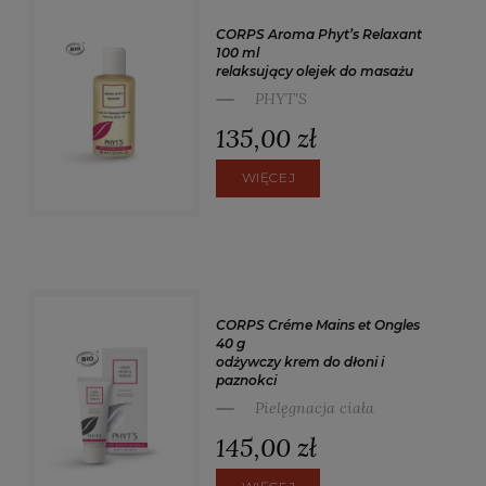
CORPS Aroma Phyt’s Relaxant
100 ml
relaksujący olejek do masażu
PHYT'S
135,00 zł
WIĘCEJ
CORPS Créme Mains et Ongles
40 g
odżywczy krem do dłoni i
paznokci
Pielęgnacja ciała
145,00 zł