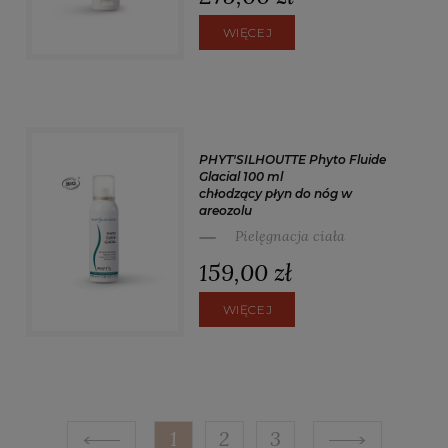
WIĘCEJ
PHYT'SILHOUTTE Phyto Fluide
Glacial 100 ml
chłodzący płyn do nóg w
areozolu
Pielęgnacja ciała
159,00 zł
WIĘCEJ
1
2
3