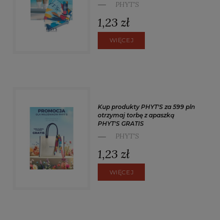
PHYT'S
1,23 zł
WIĘCEJ
Kup produkty PHYT'S za 599 pln
otrzymaj torbę z apaszką
PHYT'S GRATIS
PHYT'S
1,23 zł
WIĘCEJ