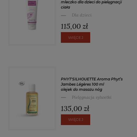
mleczko dla dzieci do pielęgnacji
ciała
Dla dzieci
115,00 zł
WIĘCEJ
PHYT'SILHOUETTE Aroma Phyt’s
Jambes Légères 100 ml
olejek do masażu nóg
Pielęgnacja sylwetki
135,00 zł
WIĘCEJ