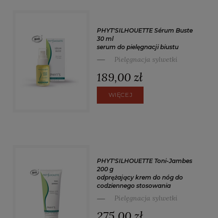
PHYT'SILHOUETTE Sérum Buste
30 ml
serum do pielęgnacji biustu
Pielęgnacja sylwetki
189,00 zł
WIĘCEJ
PHYT'SILHOUETTE Toni-Jambes
200 g
odprężający krem do nóg do
codziennego stosowania
Pielęgnacja sylwetki
275,00 zł