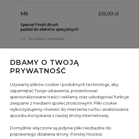
159,00 zł
Mii
Special Finish Brush
pędzel do efektów specjalnych
Do różów & bronzerów
DBAMY O TWOJĄ
PRYWATNOŚĆ
Używamy plików cookie i podobnych technologii, aby
zapamiętać Twoje ustawienia, prezentować
spersonalizowane treści i reklamy oraz udostępniać funkcje
INFO
związane z mediami społecznościowymi. Pliki cookie
wykorzystujemy również do mierzenia ruchu i analizowania
sposobu korzystania z naszej strony internetowej.
TWOJE KONTO
Domyślnie włączone są jedynie pliki niezbędne do
poprawnego działania strony. Poniżej możesz