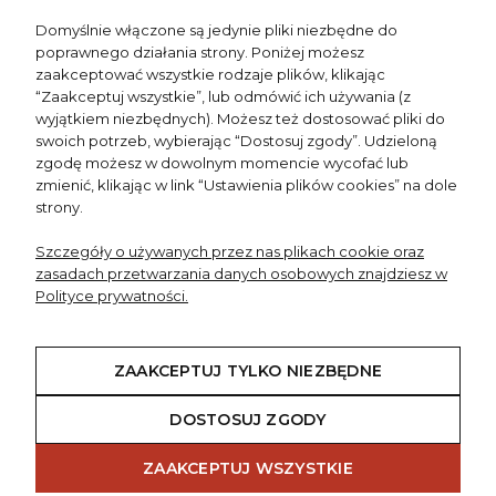
TWOJE KONTO
Domyślnie włączone są jedynie pliki niezbędne do
poprawnego działania strony. Poniżej możesz
NEWSLETTER
zaakceptować wszystkie rodzaje plików, klikając
“Zaakceptuj wszystkie”, lub odmówić ich używania (z
wyjątkiem niezbędnych). Możesz też dostosować pliki do
swoich potrzeb, wybierając “Dostosuj zgody”. Udzieloną
zgodę możesz w dowolnym momencie wycofać lub
zmienić, klikając w link “Ustawienia plików cookies” na dole
strony.
Underlining Your beauty
Szczegóły o używanych przez nas plikach cookie oraz
zasadach przetwarzania danych osobowych znajdziesz w
Polityce prywatności.
Kissinger
ul. Kormoranów 14
02-836 Warszawa
ZAAKCEPTUJ TYLKO NIEZBĘDNE
DOSTOSUJ ZGODY
Designed by
Tvórcza
| Powered by
Mamezi
Kissinger © 2018 - 2026
ZAAKCEPTUJ WSZYSTKIE