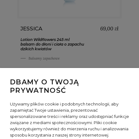
69,00 zł
JESSICA
Lotion Wildflowers 245 ml
balsam do dłoni i ciała o zapachu
dzikich kwiatów
Balsamy zapachowe
DBAMY O TWOJĄ
PRYWATNOŚĆ
Używamy plików cookie i podobnych technologii, aby
zapamiętać Twoje ustawienia, prezentować
spersonalizowane treści i reklamy oraz udostępniać funkcje
INFO
związane z mediami społecznościowymi. Pliki cookie
wykorzystujemy również do mierzenia ruchu i analizowania
sposobu korzystania z naszej strony internetowej.