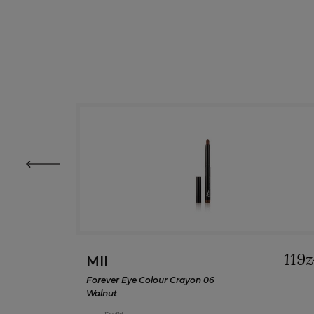
prev
119z
MII
Forever Eye Colour Crayon 06
Walnut
długotrwała kredka do oczu w