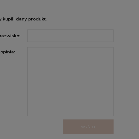
 kupili dany produkt.
 nazwisko:
opinia:
WYŚLIJ