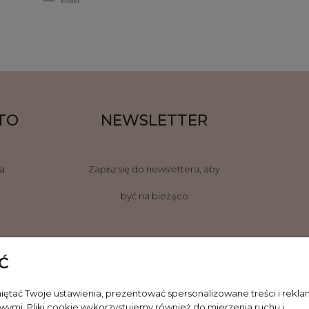
Kredki
kolorze fioletu
TO
NEWSLETTER
ja
Zapisz się do newslettera, aby
być na bieżąco
Ć
WYŚLIJ
ętać Twoje ustawienia, prezentować spersonalizowane treści i rekl
ymi. Pliki cookie wykorzystujemy również do mierzenia ruchu i