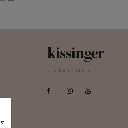
Kredki
Kredki
kolorze srebrno-złotym
kolorze a
Underlining Your beauty
amy