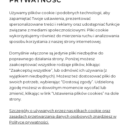
PRYWATNOŚĆ
Używamy plików cookie i podobnych technologii, aby
zapamiętać Twoje ustawienia, prezentować
spersonalizowane treści i reklamy oraz udostępniać funkcje
INFO
związane z mediami społecznościowymi. Pliki cookie
wykorzystujemy również do mierzenia ruchu i analizowania
sposobu korzystania z naszej strony internetowej.
TWOJE KONTO
Domyślnie włączone są jedynie pliki niezbędne do
poprawnego działania strony. Poniżej możesz
NEWSLETTER
zaakceptować wszystkie rodzaje plików, klikając
“Zaakceptuj wszystkie”, lub odmówić ich używania (z
wyjątkiem niezbędnych). Możesz też dostosować pliki do
swoich potrzeb, wybierając “Dostosuj zgody”. Udzieloną
zgodę możesz w dowolnym momencie wycofać lub
zmienić, klikając w link “Ustawienia plików cookies” na dole
strony.
Underlining Your beauty
Szczegóły o używanych przez nas plikach cookie oraz
zasadach przetwarzania danych osobowych znajdziesz w
Polityce prywatności.