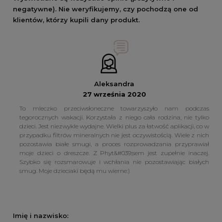
negatywne). Nie weryfikujemy, czy pochodzą one od
klientów, którzy kupili dany produkt.
Aleksandra
27 września 2020
To mleczko przeciwsłoneczne towarzyszyło nam podczas
tegorocznych wakacji. Korzystała z niego cała rodzina, nie tylko
dzieci. Jest niezwykle wydajne. Wielki plus za łatwość aplikacji, co w
przypadku filtrów mineralnych nie jest oczywistością. Wiele z nich
pozostawia białe smugi, a proces rozprowadzania przyprawiał
moje dzieci o dreszcze. Z Phyt&#039;sem jest zupełnie inaczej.
Szybko się rozsmarowuje i wchłania nie pozostawiając białych
smug. Moje dzieciaki będą mu wierne:)
Imię i nazwisko: