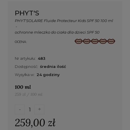
PHYT'S
PHYT'SOLAIRE Fluide Protecteur Kids SPF 50 100 ml
-
ochronne mleczko do ciała dla dzieci SPF 50
OCENA:
Nr artykułu:
483
Dostępność:
średnia ilość
Wysyłka w:
24 godziny
100 ml
259 zł / 100 ml
-
+
259,00 zł