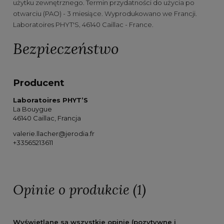
użytku zewnętrznego. Termin przydatności do użycia po
otwarciu (PAO) - 3 miesiące. Wyprodukowano we Francji.
Laboratoires PHYT'S, 46140 Caillac - France.
Bezpieczeństwo
Producent
Laboratoires PHYT’S
La Bouygue
46140 Caillac, Francja
valerie.llacher@jerodia.fr
+33565213611
Opinie o produkcie (1)
Wyświetlane są wszystkie opinie (pozytywne i