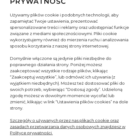
PRYWATNOŚĆ
Używamy plików cookie i podobnych technologii, aby
zapamiętać Twoje ustawienia, prezentować
spersonalizowane treści i reklamy oraz udostępniać funkcje
INFO
związane z mediami społecznościowymi. Pliki cookie
wykorzystujemy również do mierzenia ruchu i analizowania
sposobu korzystania z naszej strony internetowej.
TWOJE KONTO
Domyślnie włączone są jedynie pliki niezbędne do
poprawnego działania strony. Poniżej możesz
NEWSLETTER
zaakceptować wszystkie rodzaje plików, klikając
“Zaakceptuj wszystkie”, lub odmówić ich używania (z
wyjątkiem niezbędnych). Możesz też dostosować pliki do
swoich potrzeb, wybierając “Dostosuj zgody”. Udzieloną
zgodę możesz w dowolnym momencie wycofać lub
zmienić, klikając w link “Ustawienia plików cookies” na dole
strony.
Underlining Your beauty
Szczegóły o używanych przez nas plikach cookie oraz
zasadach przetwarzania danych osobowych znajdziesz w
Polityce prywatności.