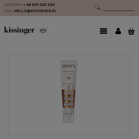
INFOLINIA
+ 48 500 325 200
MAIL
HELLO@KISSINGER.PL